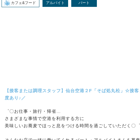
カフェ&フード
アルバイト
パート
【接客または調理スタッフ】仙台空港２F「そば処丸松」☆接客
度あり♪／
゜〇お仕事・旅行・帰省…
さまざまな事情で空港を利用する方に
美味しいお蕎麦でほっと息をつける時間を過ごしていただく〇