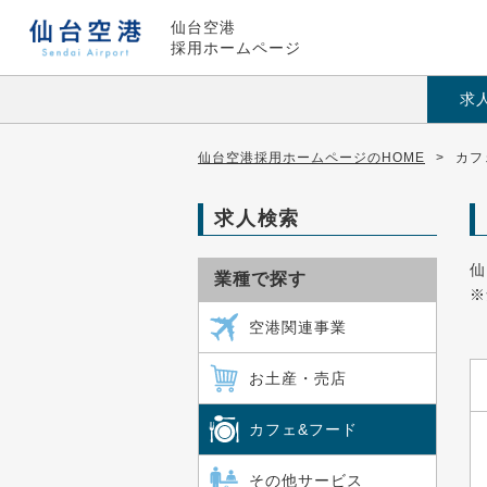
仙台空港
採用ホームページ
求
仙台空港採用ホームページのHOME
>
カフ
求人検索
仙
業種で探す
※
空港関連事業
お土産・売店
カフェ&フード
その他サービス