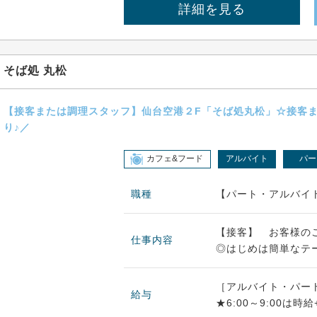
詳細を見る
そば処 丸松
【接客または調理スタッフ】仙台空港２F「そば処丸松」☆接客
り♪／
カフェ&フード
アルバイト
パー
職種
【パート・アルバイ
【接客】 お客様の
仕事内容
◎はじめは簡単なテー
［アルバイト・パート］
給与
★6:00～9:00は時