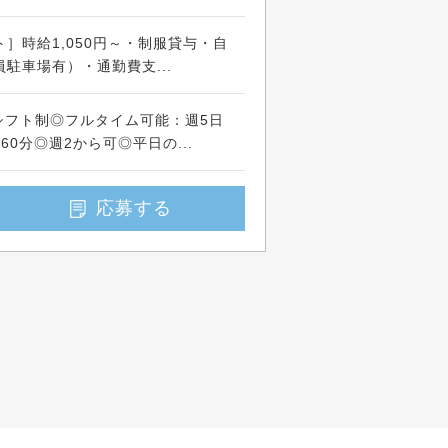
］時給1,050円～・制服貸与・自
駐車場有）・通勤費支...
間のシフト制◎フルタイム可能：週5日
0分◎週2から可◎平日の...
応募する